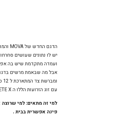
הדגם החדש של MOVA והמוביל בקטגוריית הרפידות המקרצפות.
יש לו נתונים שעושים סחרחורת: עוצמת שאיבה של 42,000PA , ט
ועמדה מתקדמת שיש בה אפילו
אבל מה שבאמת מרשים בדגם הזה
ומברשת צד המתארכת ל 12 ס"מ!
עם זוג הזרועות הללו ה MOVA V70 ULTRA COMPLETE X לא מפספס אף אזור בשטיפה או בניקיון ופשוט מנקה בכל פינה.
למי זה מתאים: למי שרוצה א
פינה אפשרית בבית .