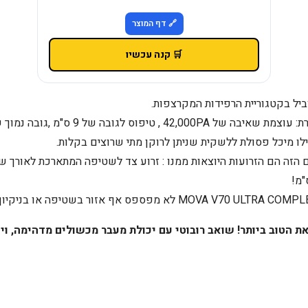
🔗 דף המוצר
🛒 קנה עכשיו
יפוס לגובה של 9 ס"מ ,גובה נמוך של 8.8 ס"מ,
 מיכל פסולת ללשקית שניתן לרוקן מתי שרוצים בקלות.
 הם הזרועות היוצאות ממנו : זרוע צד לשטיפה המתארכת לאורך של 17 ס"מ
ת הטוב ביותר! שואב רובוטי עם יכולת מעבר מכשולים מדהימה, וי