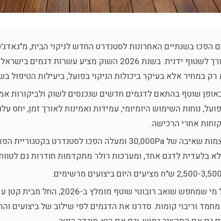
ם הפכו בשנתיים האחרונות לסטנדרט החדש לניקוי הבית, מ"גאדג'ט
שמחליפה לגמרי את הצורך לשטוף ידנית. בשנת 2026 השוק מציע עשרו
רק במחיר אלא בעיקר ביכולות הניקוי בפועל, ביעילות הטיפול בש
אופן שוטף בהתאם לדגמים חדשים שנכנסים לשוק ולביקורות אמ
ועל, נוחות השימוש היומיומי, עמידות ואמינות לאורך זמן, יחס עלו
וחות אחרי הרכישה.
מה השתנה ב-2026? עוצמות שאיבה של 30,000Pa ומעלה הפכו לסטנדרט
א בלעדית לדגם אחד, ומערכות רולר מתקדמות חודרות גם לטווח מ
המדריך הזה מתאים לכל מי שמחפש שואב רובוטי
מחמד וריבוי קומות. סדרנו את הדגמים לפי שילוב של ביצועים וה