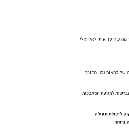
הסתבכות שיער מה שהופך אותו לאידיאלי
של כסאות וכו'. מדובר
 מטפס בקלות על מכשולים עד 4 ס"מ, ומגיע עם מברשות למניעת הסתבכות
וק ליכולת מעולה
.