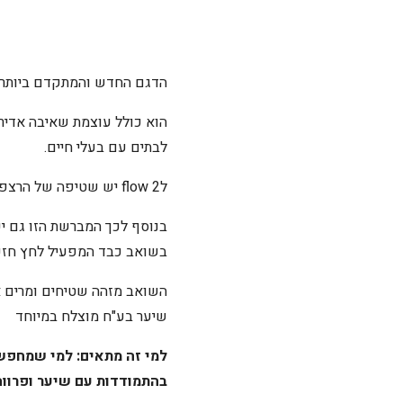
הדגם החדש והמתקדם ביותר של Narwal, עם מספר שדרוגים מהדג
לבתים עם בעלי חיים.
לflow 2 יש שטיפה של הרצפה בטמפרטורה של 60 מעלות, וזיהוי חפצים משופר במיוחד.
בנוסף לכך המברשת הזו גם יכ
בשואב כבד המפעיל לחץ חזק 
שיער בע"ח מוצלח במיוחד
למי זה מתאים: למי שמחפש 
בהתמודדות עם שיער ופרווה (ZeroTangle), שקט במיוחד ורוצה זיהוי מכשולים ברמה הגבוה