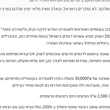
גם אם התקציב גמיש, וגם אם הוא מוגדר היטב.
שלהם , לא נמכרים בישראל, וכאלה שאין מלאי זמין שלהם בארץ אי
כו בשנתיים האחרונות לסטנדרט החדש לניקוי הבית, מ"גאדג'ט נחמד"
הצורך לשטוף ידנית. בשנת 2026 השוק מציע עשרות דגמים בישראל בטווח מחירים רחב, ו
 ביעילות הטיפול בשיער ובאיכות העמדה.
שוטף בהתאם לדגמים חדשים שנכנסים לשוק ולביקורות אמיתיות מהש
מוש היומיומי, עמידות ואמינות לאורך זמן, יחס עלות-תועלת, וזמינות ב
מה השתנה ב-2026? עוצמות שאיבה של 30,000Pa ומעלה הפכו לסטנדרט בקטגוריי
חד, ומערכות רולר מתקדמות חודרות גם לטווח מחירי הביניים.
המדריך הזה מתאים לכל מי שמחפש שואב רובוטי שוטף מומלץ ב-