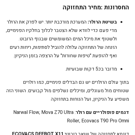
החסרונות :מחיר התחזוקה
בשיטת הרולר:
המערכת מורכבת יותר. יש לפרק את הרולר
מדי פעם כדי לוודא שלא הצטבר לכלוך בחלקיו הפנימיים,
ולשטוף את מיכל המים המשומשים שבגוף הרובוט.
הזנחה של התחזוקה עלולה להוביל לסתימות, ריחות רעים
ואף להופעת "טיפות שחורות" על הרצפה בזמן הניקיון.
מדובר בכ5 דקות שבועיות.
בתוך עולם הרולרים יש גם הבדלים פנימיים, כמו רולרים
שטוחים מול מעוגלים, ומיכלים נשלפים מול קבועים. השוני הזה
משפיע על הניקיון, ועל הנוחות בתחזוקה
דגמים פופולריים עם רולר
: Narwal Flow, Mova Z70 Ultra
Roller, Ecovacs T90 Pro Omni
דוגמא לתחזוקה של שואב רובוטי
ECOVACS DEEBOT X11