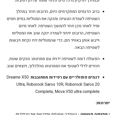
ובמהלך הניקיון מיכל מים פנימי שומר עליהן רטובות.
ברוב הדגמים המתקדמים היום, הרובוט חוזר במהלך
השטיפה לעמדת הטעינה ומנקה את המטליות במים חמים
ומיד לאחר מכן חוזר להמשך השטיפה. לאחר סיום
השטיפה, הרובוט יחזור לעמדה ינקה שוב את המטליות
וייבש אותן באוויר חם, כדי שהמטליות יהיו נקיות ויבשות
לשטיפה הבאה.
הפעולה דומה לשטיפה ידנית עם סמרטוט: מנקים שטח,
חוזרים לדלי לשטוף את הסמרטוט מהלכלוך, ויוצאים שוב.
דגמים פופולריים עם רפידות מסתובבות
: Dreame X50
Ultra, Roborock Saros 10R, Roborock Saros 20
Complete, Mova V50 ultra complete.
יתרונות:
•
תחזוקה פשוטה
- העמדה שוטפת ומייבשת את הרפידות