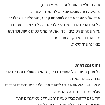
או אם חלילה החתול עשה פיפי בבית,
מרגיע לדעת שהשואב ידע להתמודד עם זה.
אבל אל תהפכו את זה לשימוש קבוע , וההמלצה שלי לגבי
כל השואבים הרובוטים היא להימנע ככל האפשר מעבודה
על משטחים רטובים.. קחו את זה ממני כטיפ אישי, וכך תהנו
משואב רובוטי תקין לאורך זמן.
בואו נמשיך הלאה….
ניווט ומצלמות
כל עניין הניווט של השואב בבית, וזיהוי מכשולים נמוכים הוא
ברמה גבוהה מאוד.
ה NARWAL FLOW יודע לזהות מכשולים כמו גרביים ובגדים
שלפעמים זרוקים על הרצפה
ויודע גם לזהות כבלי טעינה ומכשולים מאתגרים יותר
ששואבים אחרים לא תמיד יודעים לזהות.