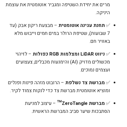
מרים את יחידת השטיפה ומגביר אוטומטית את עוצמת
היניקה.
✅
תחנת עגינה אוטומטית
– מבצעת ריקון אבק (עד
7 שבועות), שטיפת הרולר במים חמים וייבוש מלא
באוויר חם.
✅
ניווט LiDAR ומצלמות RGB כפולות
– לזיהוי
מכשולים מדויק (AI) והימנעות מכבלים, צעצועים
ועצמים נמוכים.
✅
מברשת צד נשלפת
– הרובוט מזהה פינות ופנלים
ומוציא אוטומטית מברשת צד כדי לנקות צמוד לקיר.
✅
מברשת ZeroTangle™
– עיצוב למניעת
הסתבכות שיער סביב המברשת הראשית.