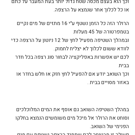
וכך הוא בעצם מכסה שטח גדול יותר בעת המעבר על כתם
או כל לכלוך אחר שנמצא על הרצפה.
הרולר הזה כל הזמן נשטף ע"י 16 מתזים של מים נקיים
בטמפרטורה של 45 מעלות
ובמהלך השטיפה מפעיל לחץ של 12 ניוטון על הרצפה כדי
לוודא ששום לכלוך לא יצליח לחמוק.
לכם יש אפשרות באפליקציה לבחור סוג רצפה בכל חדר
בבית
וכך השואב יודע אם להפעיל לחץ חזק או חלש בחדר או
באזור מסויים בבית .
במהלך השטיפה השואב גם אוסף את המים המלוכלכים
וסוחט את הרולר אל מיכל מים משומשים הנמצא בחלקו
הפנימי של השואב.
פעולה זו מבטיחה לכם שתמיד הרצפה נשטפת עם מים