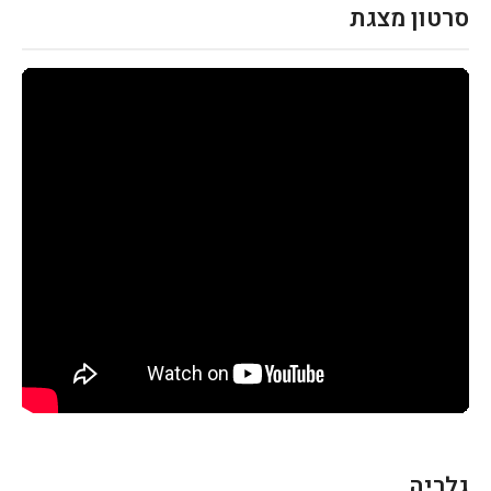
סרטון מצגת
גלריה